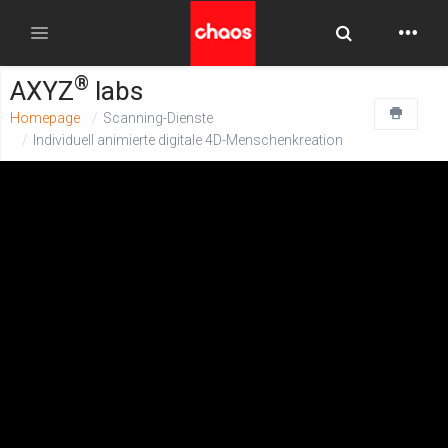
Toggle Searc
Toggle navigation
®
AXYZ
labs
Homepage
Scanning-Dienste
Individuell animierte digitale 4D-Menschenkreation