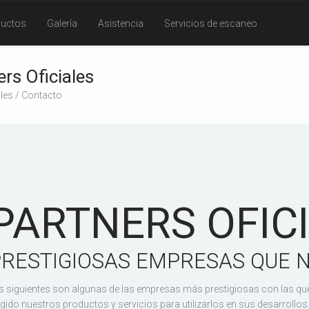
ductos
Galería
Asistencia
Servicios de escaneo
rs Oficiales
ales / Contacto
PARTNERS OFIC
RESTIGIOSAS EMPRESAS QUE 
s siguientes son algunas de las empresas más prestigiosas con las qu
egido nuestros productos y servicios para utilizarlos en sus desarrollos