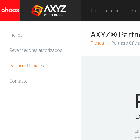
Comprar ahora
Pro
AXYZ® Partne
Tienda
Tienda
Partners Ofici
Revendedores autorizados
Partners Oficiales
Contacto
P
La
el