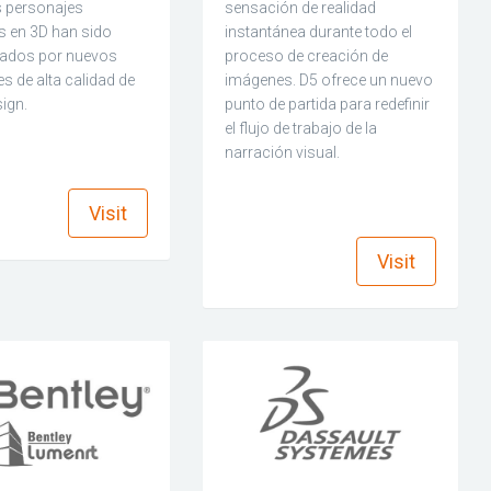
s personajes
sensación de realidad
 en 3D han sido
instantánea durante todo el
ados por nuevos
proceso de creación de
s de alta calidad de
imágenes. D5 ofrece un nuevo
ign.
punto de partida para redefinir
el flujo de trabajo de la
narración visual.
find_in_page
Visit
find_in_page
Visit