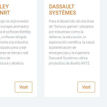
LEY
DASSAULT
NRT
SYSTÈMES
ign es el proveedor
Para el desarrollo de una línea
ersonajes animados
de "Serious games" utilizados
a el software Bentley
por industrias como la
 software dirigido
defensa, la educación, la
mente a la industria
exploración científica, la salud,
ilizado para crear
la planificación de
nes en tiempo real
emergencias y la ingeniería,
ctos de
Dassault Systèmes utiliza
uctura y diseños.
productos de diseño AXYZ.
find_in_page
find_in_page
Visit
Visit