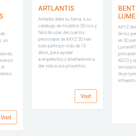
ARTLANTIS
BENT
S
LUME
Artlantis debe su fama, a su
catálogo de modelos 3D rico y
AXYZ des
fácil de usar, del cual los
 de
de los p
personajes de AXYZ 3D han
, un
en 3D par
sido parte por más de 10
LumenRT,
años, para ayudar
adores,
principal
a arquitectos y diseñadores a
enieros
AECO y ut
dar vida a sus proyectos.
 el
simulacio
 dentro
de proye
infraestr
find_in_page
Visit
find_in_page
Visit