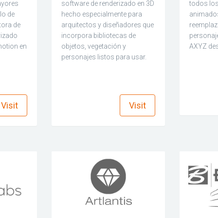
ayores
software de renderizado en 3D
todos lo
lo de
hecho especialmente para
animados
tora de
arquitectos y diseñadores que
reemplaz
rizado
incorpora bibliotecas de
personaje
motion en
objetos, vegetación y
AXYZ des
personajes listos para usar.
find_in_page
find_in_page
Visit
Visit