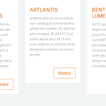
ARTLANTIS
BENT
S
LUME
Artlantis doit sa renommée à
son catalogue riche et facile à
sommes
AXYZ des
utiliser de modèles 3D, dont les
iels des
de perso
personnages 3D d'AXYZ font
s, une
pour le lo
partie depuis plus de 10 ans,
de
LumenRT, 
pour aider les architectes et les
génierie
principal
designers à donner vie à leurs
acre à
l'industri
projets.
la
créer des
re de la
temps rée
find_in_page
mentée.
conceptio
Visitez
ind_in_page
sitez