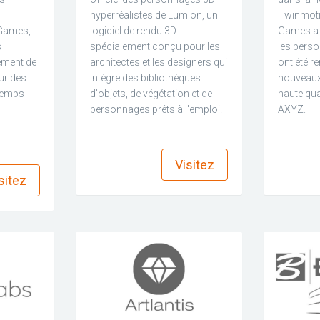
hyperréalistes de Lumion, un
Twinmoti
 Games,
logiciel de rendu 3D
Games a 
s
spécialement conçu pour les
les pers
ement de
architectes et les designers qui
ont été r
ur des
intègre des bibliothèques
nouveaux
temps
d'objets, de végétation et de
haute qua
personnages prêts à l'emploi.
AXYZ.
find_in_page
ind_in_page
Visitez
sitez