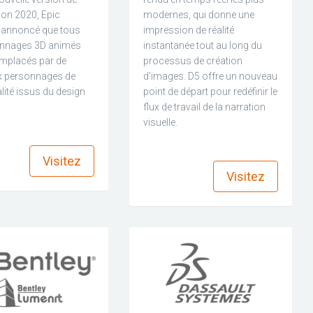
on 2020, Epic
modernes, qui donne une
annoncé que tous
impression de réalité
onnages 3D animés
instantanée tout au long du
emplacés par de
processus de création
 personnages de
d'images. D5 offre un nouveau
lité issus du design
point de départ pour redéfinir le
flux de travail de la narration
visuelle.
find_in_page
find_in_page
Visitez
Visitez