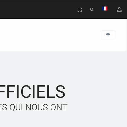
person_outline
Toggle fullscreen
Toggle Search
FICIELS
ES QUI NOUS ONT