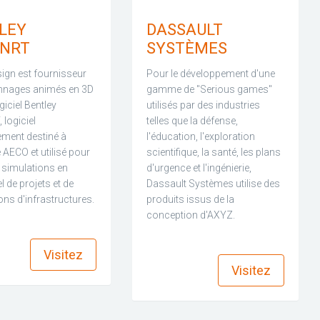
LEY
DASSAULT
NRT
SYSTÈMES
ign est fournisseur
Pour le développement d'une
nnages animés en 3D
gamme de "Serious games"
giciel Bentley
utilisés par des industries
logiciel
telles que la défense,
ement destiné à
l'éducation, l'exploration
e AECO et utilisé pour
scientifique, la santé, les plans
 simulations en
d'urgence et l'ingénierie,
l de projets et de
Dassault Systèmes utilise des
ns d'infrastructures.
produits issus de la
conception d'AXYZ.
find_in_page
find_in_page
Visitez
Visitez