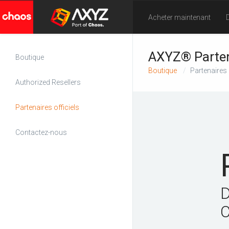
Acheter maintenant
AXYZ® Partena
Boutique
Boutique
Partenaires 
Authorized Resellers
Partenaires officiels
Contactez-nous
D
C