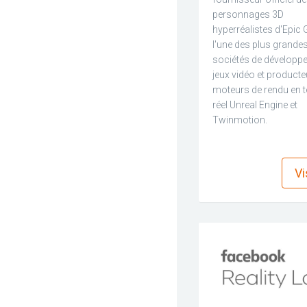
personnages 3D
hyperréalistes d'Epic
l'une des plus grande
sociétés de développ
jeux vidéo et producte
moteurs de rendu en 
réel Unreal Engine et
Twinmotion.
f
Vi