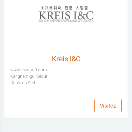
Kreis I&C
www.kreissoft.com
Kangnam-gu, Séoul
Corée du Sud
find_in_page
Visitez