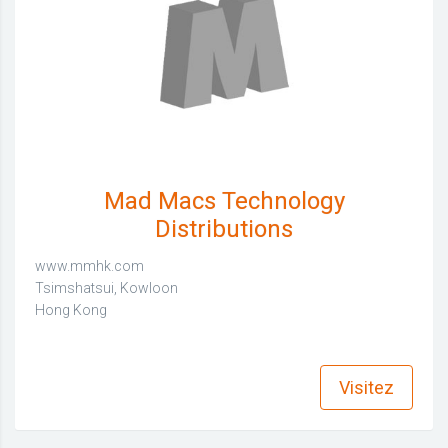
Mad Macs Technology
Distributions
www.mmhk.com
Tsimshatsui, Kowloon
Hong Kong
find_in_page
Visitez