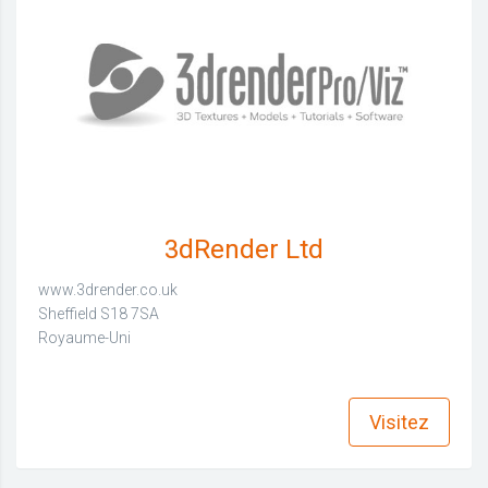
3dRender Ltd
www.3drender.co.uk
Sheffield S18 7SA
Royaume-Uni
find_in_page
Visitez