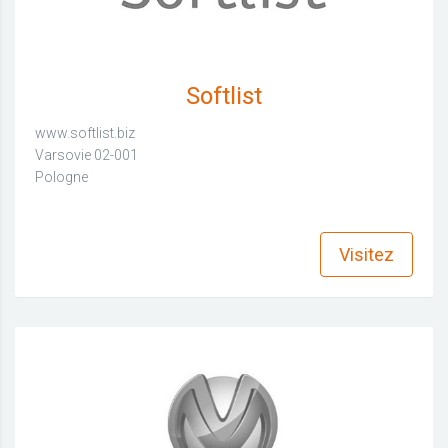
Softlist
www.softlist.biz
Varsovie 02-001
Pologne
find_in_page
Visitez