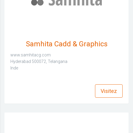
Samhita Cadd & Graphics
www.samhitacg.com
Hyderabad 500072, Telangana
Inde
find_in_page
Visitez