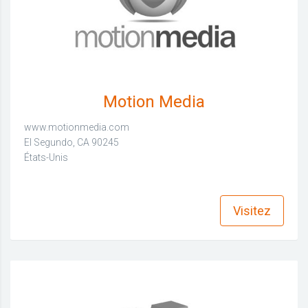
Motion Media
www.motionmedia.com
El Segundo, CA 90245
États-Unis
find_in_page
Visitez