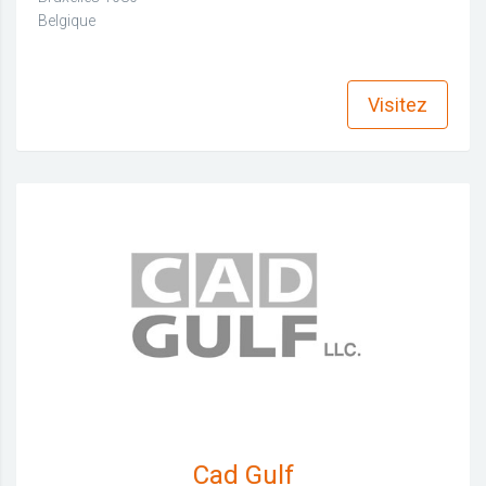
Belgique
find_in_page
Visitez
Cad Gulf