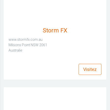
Storm FX
www.stormfx.com.au
Milsons Point NSW 2061
Australie
find_in_page
Visitez