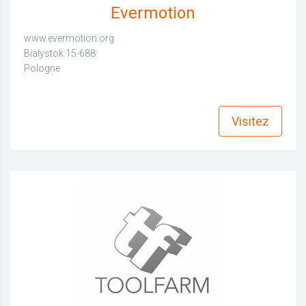
Evermotion
www.evermotion.org
Bialystok 15-688
Pologne
find_in_page
Visitez