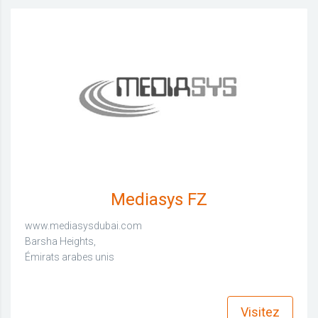
Mediasys FZ
www.mediasysdubai.com
Barsha Heights,
Émirats arabes unis
find_in_page
Visitez