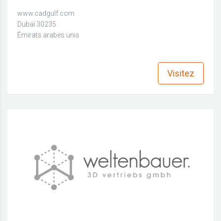
www.cadgulf.com
Dubaï 30235
Émirats arabes unis
find_in_page
Visitez