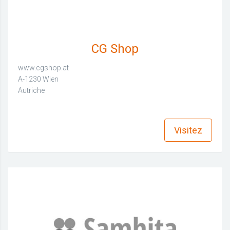
CG Shop
www.cgshop.at
A-1230 Wien
Autriche
find_in_page
Visitez