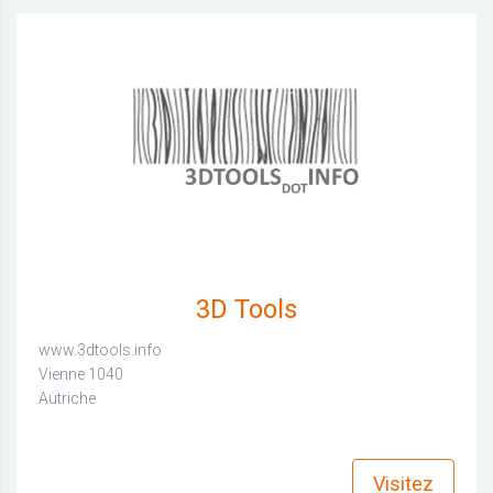
3D Tools
www.3dtools.info
Vienne 1040
Autriche
find_in_page
Visitez