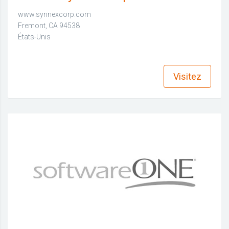
www.synnexcorp.com
Fremont, CA 94538
États-Unis
find_in_page
Visitez