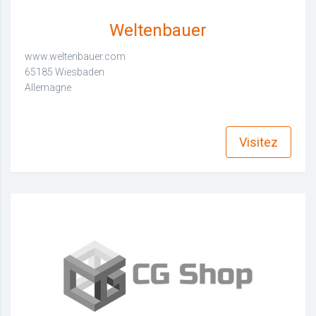
Weltenbauer
www.weltenbauer.com
65185 Wiesbaden
Allemagne
find_in_page
Visitez