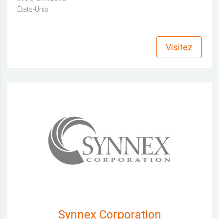
États-Unis
find_in_page
Visitez
Synnex Corporation