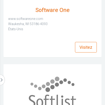
Software One
www.softwareone.com
Waukesha, WI 53186-4093
États-Unis
find_in_page
Visitez