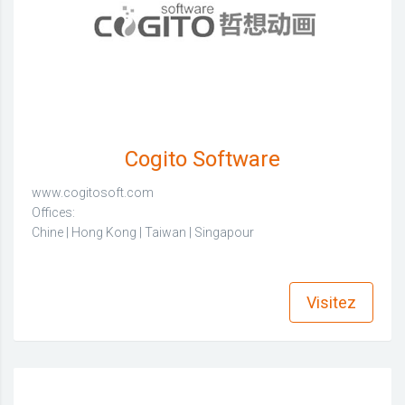
Cogito Software
www.cogitosoft.com
Offices:
Chine | Hong Kong | Taiwan | Singapour
find_in_page
Visitez