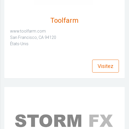
Toolfarm
www.toolfarm.com
San Francisco, CA 94120
États-Unis
find_in_page
Visitez