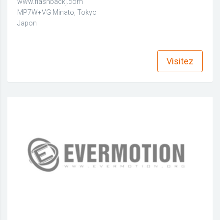
www.flashbackj.com
MP7W+VG Minato, Tokyo
Japon
find_in_page
Visitez