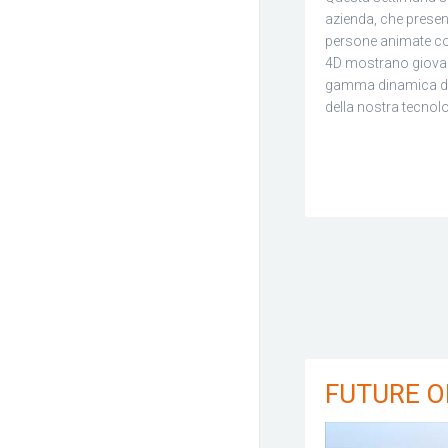
azienda, che presen
persone animate con
4D mostrano giovani
gamma dinamica di c
della nostra tecnol
FUTURE O