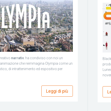
creativo
narrativ.
ha condiviso con noi un
Black
d'animazione che reimmagina Olympia come un
prodo
stico, di intrattenimento ed espositivo per
Luned
nove
more_horiz
Leggi di più
Le