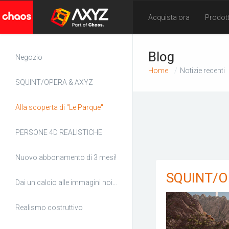
Acquista ora
Prodott
Blog
Negozio
Home
Notizie recenti
SQUINT/OPERA & AXYZ
Alla scoperta di "Le Parque"
PERSONE 4D REALISTICHE
Nuovo abbonamento di 3 mesi!
SQUINT/O
Dai un calcio alle immagini noiose
Realismo costruttivo