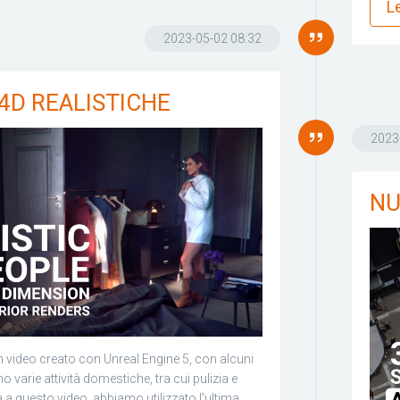
Le
2023-05-02 08:32
4D REALISTICHE
2023
NU
n video creato con Unreal Engine 5, con alcuni
 varie attività domestiche, tra cui pulizia e
a a questo video, abbiamo utilizzato l'ultima