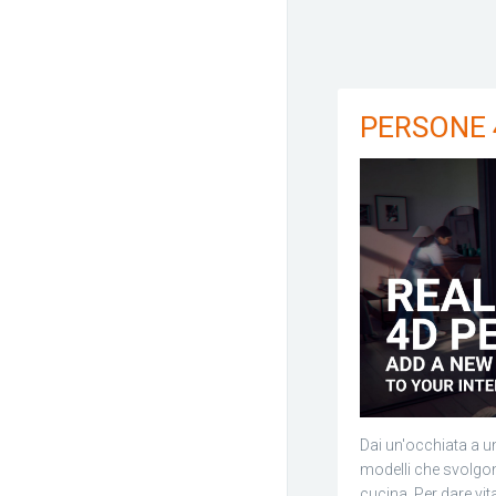
PERSONE 
Dai un'occhiata a u
modelli che svolgono
cucina. Per dare vit