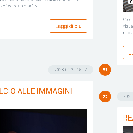
o software anima® 5.
more_horiz
Cerch
Leggi di più
visua
nuovo
Le
2023-04-25 15:02
LCIO ALLE IMMAGINI
2023
RE