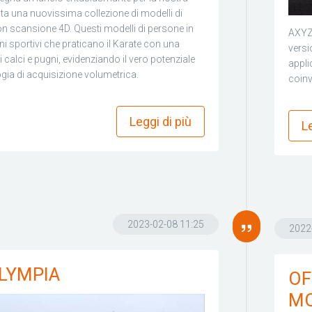
ta una nuovissima collezione di modelli di
 scansione 4D. Questi modelli di persone in
AXYZ 
 sportivi che praticano il Karate con una
versi
alci e pugni, evidenziando il vero potenziale
appli
ogia di acquisizione volumetrica.
coinv
more_horiz
Leggi di più
Le
2023-02-08 11:25
2022
LYMPIA
OF
MO