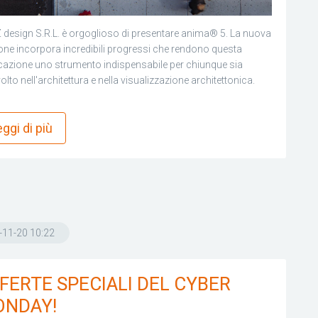
design S.R.L. è orgoglioso di presentare anima® 5. La nuova
one incorpora incredibili progressi che rendono questa
cazione uno strumento indispensabile per chiunque sia
olto nell'architettura e nella visualizzazione architettonica.
more_horiz
ggi di più
-11-20 10:22
FERTE SPECIALI DEL CYBER
NDAY!