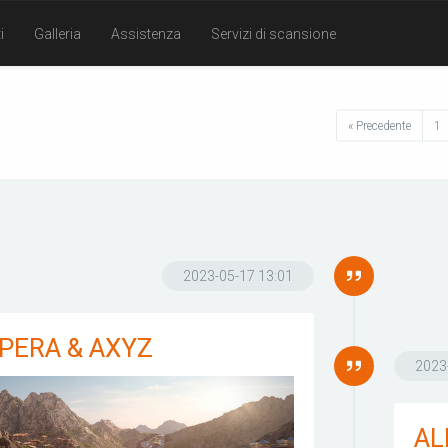
i
Galleria
Assistenza
Servizi di scansione
« Precedente
1
2023-05-17 13:01
PERA & AXYZ
2023
AL