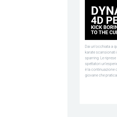
Dai un'occhiata a q
karate scansionati i
sparring. Le riprese
spettatori un'esper
è la continuazione 
giovane che praticav