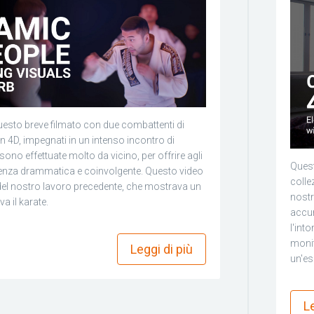
uesto breve filmato con due combattenti di
n 4D, impegnati in un intenso incontro di
 sono effettuate molto da vicino, per offrire agli
Quest
ienza drammatica e coinvolgente. Questo video
colle
del nostro lavoro precedente, che mostrava un
nostr
a il karate.
accur
more_horiz
l'into
monit
Leggi di più
un'es
Le