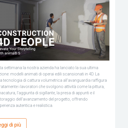
a settimana la nostra azienda ha lanciato la sua ultima
zione: modelli animati di operai edili scansionati in 4D. La
a tecnologia di cattura volumetrica all'avanguardia raffigura
atamente i lavoratori che svolgono attività come la pittura,
nacatura, l'aggiunta di sigillante, la presa di appunti e il
oraggio dell'avanzamento del progetto, offrendo
perienza autentica e realistica.
more_horiz
ggi di più