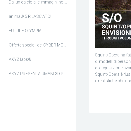
Dai un calcio alle immagini noiose
anima® 5 RILASCIATO!
FUTURE OLYMPIA
Offerte speciali del CYBER MONDAY!
Squint/Opera ha fat
AXYZ labs®
di modelli di perso
di acquisizione ava
AXYZ PRESENTA UMANI 3D PER TWINMOTION!
Squint/Opera è rius
e realistiche che d