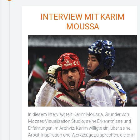
INTERVIEW MIT KARIM
MOUSSA
In diesem Interview teilt Karim Moussa, Gründer von
Mozses Visualization Studio, seine Erkenntnisse und
Erfahrungen im Archviz. Karim willigte ein, über seine
Arbeit, Inspiration und Werkzeuge zu sprechen, die er in