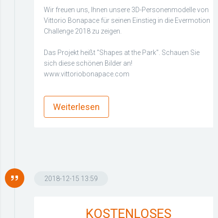
Wir freuen uns, Ihnen unsere 3D-Personenmodelle von
Vittorio Bonapace für seinen Einstieg in die Evermotion
Challenge 2018 zu zeigen.
Das Projekt heißt "Shapes at the Park". Schauen Sie
sich diese schönen Bilder an!
www.vittoriobonapace.com
more_horiz
Weiterlesen
2018-12-15 13:59
KOSTENLOSES