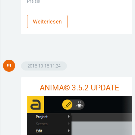
Preise!
more_horiz
Weiterlesen
2018-10-18 11:24
ANIMA© 3.5.2 UPDATE