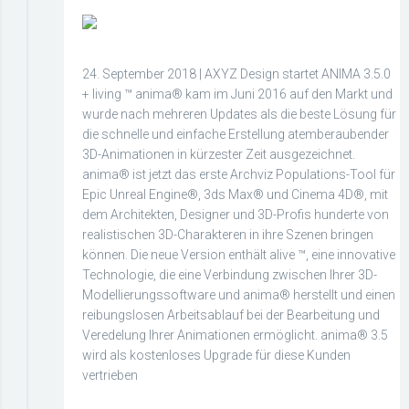
24. September 2018 | AXYZ Design startet ANIMA 3.5.0
+ living ™ anima® kam im Juni 2016 auf den Markt und
wurde nach mehreren Updates als die beste Lösung für
die schnelle und einfache Erstellung atemberaubender
3D-Animationen in kürzester Zeit ausgezeichnet.
anima® ist jetzt das erste Archviz Populations-Tool für
Epic Unreal Engine®, 3ds Max® und Cinema 4D®, mit
dem Architekten, Designer und 3D-Profis hunderte von
realistischen 3D-Charakteren in ihre Szenen bringen
können. Die neue Version enthält alive ™, eine innovative
Technologie, die eine Verbindung zwischen Ihrer 3D-
Modellierungssoftware und anima® herstellt und einen
reibungslosen Arbeitsablauf bei der Bearbeitung und
Veredelung Ihrer Animationen ermöglicht. anima® 3.5
wird als kostenloses Upgrade für diese Kunden
vertrieben
more_horiz