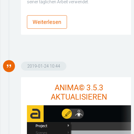
seiner täglichen Arbeit verwendet.
more_horiz
Weiterlesen
2019-01-24 10:44
ANIMA© 3.5.3
AKTUALISIEREN