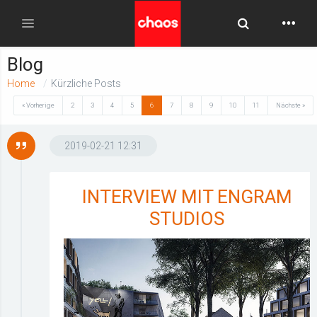
Toggle Searc
Toggle navigation
Blog
Home
Kürzliche Posts
« Vorherige
2
3
4
5
6
7
8
9
10
11
Nächste »
2019-02-21 12:31
INTERVIEW MIT ENGRAM
STUDIOS