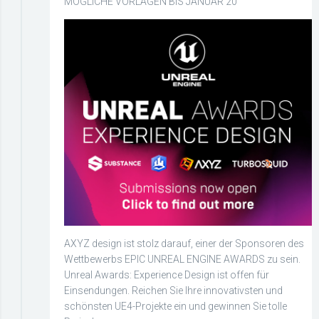
MÖGLICHE VORLAGEN BIS JANUAR 20
AXYZ design ist stolz darauf, einer der Sponsoren des
Wettbewerbs EPIC UNREAL ENGINE AWARDS zu sein.
Unreal Awards: Experience Design ist offen für
Einsendungen. Reichen Sie Ihre innovativsten und
schönsten UE4-Projekte ein und gewinnen Sie tolle