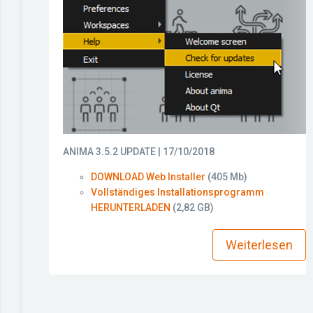
ANIMA 3.5.2 UPDATE | 17/10/2018
DOWNLOAD Web Installer
(405 Mb)
Vollständiges Installationsprogramm
HERUNTERLADEN
(2,82 GB)
more_horiz
Weiterlesen